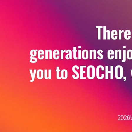
There 
generations enjo
you to SEOCHO, w
202