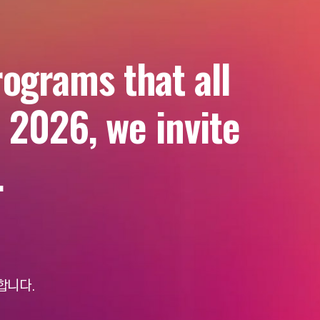
rograms that all
l 2026, we invite
.
합니다.